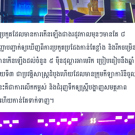
​ប្រកួត​ដែល​​មាន​ការ​កើន​ឡើង​ជាង​រដូវ​កាល​មុន​ៗ​មាន​តែ ៨
បញ្ជាក់​ឲ្យ​ឃើញ​ពី​ការ​ប្រកួត​ប្រជែង​កាន់​តែ​ខ្លាំង និង​រីក​ចម្រើន
​បាន​កើន​ឡើង​ដល់​ចំនួន ៥ ម៉ឺន​ដុល្លារ​អាមេរិក ប្រៀប​ធៀប​នឹង​ឆ្នាំ​
​ទី​៣ ជា​ប្រវត្តិ​សាស្ត្រ​ដំបូង​ហើយ​ដែល​មាន​ក្រុម​កីឡាការិនី​ចូល
​គឺ​ជា​ការ​លើក​កម្ពស់ និង​ជំរុញ​ទឹក​ឲ្យ​ស្ត្រី​​បង្ហាញ​សមត្ថភាព​
ពស់ ហើយ​កាន់​តែ​ទាក់​ទាញ។