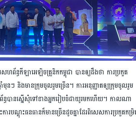
័ន្ធ​កីឡា​អេឡិចត្រូនិក​កម្ពុជា​ បាន​ឲ្យ​ដឹង​ថា​ ការ​ប្រកួត​
មុនៗ​ និង​មាន​ក្រុម​ចូលរួម​ច្រើន។​ ការ​អនុញ្ញាត​ឲ្យ​ក្រុម​ចូលរួម​
ព័ន្ធ​បាន​ស្នើសុំ​ទៅ​ខាង​អ្នក​រៀបចំ​ជា​យូរ​មកហើយ។​ កាល​ណា​
​ការ​បណ្ដុះ​ធនធាន​ក៏​មាន​ច្រើន​ដូច​គ្នា​ដែរ​ពិសេស​ការ​ប្រកួត​កម្រិ