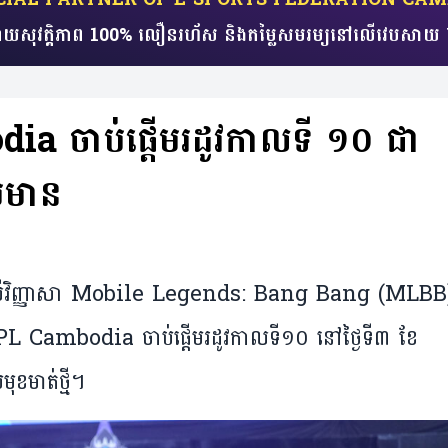
យសុវត្តិភាព 100% លឿនរហ័ស​ និងតម្លៃសមរម្យ​​នៅលើវេប
ាប់​ផ្តើម​រដូវ​កាលទី​ ១០ ​ជា​
ប់​មាន
​អាជីព​លើ​វិញ្ញាសា Mobile Legends: Bang Bang (MLBB
bodia ចាប់​ផ្តើម​រដូវកាល​ទី​១០ នៅ​ថ្ងៃ​ទី​៣ ខែ​
ខ​មាត់​ថ្មី។