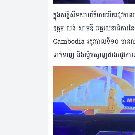
ក្នុង​សន្និសីទ​សារព័ត៌មាន​បើក​រដូវ​កាល
ឧត្តម លន់ សាមឌី អគ្គលេខាធិការ​នៃ​
Cambodia រដូវ​កាល​ទី​១០ មាន​លក្
ទាក់ទាញ និង​ស្វិត​ស្វាញ​ជាង​រដូវ​កា