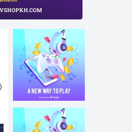
សាយ​ VSHOPKH.COM
)