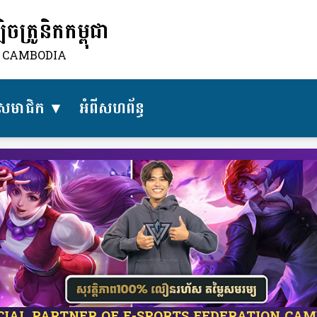
ត្រូនិកកម្ពុជា
N CAMBODIA
សមាជិក
អំពីសហព័ន្ធ​
ICIAL PARTNER OF E-SPORTS FEDERATION CA