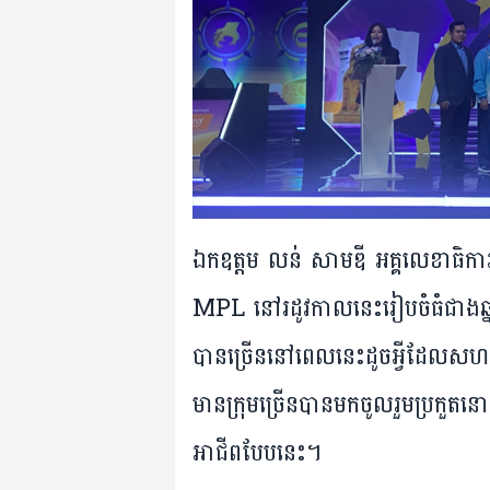
ឯកឧត្តម​ លន់​ សាមឌី អគ្គលេខាធិការ​សហព
MPL នៅ​រដូវ​កាល​នេះ​រៀបចំ​ធំ​ជាង​ឆ្នាំ​
បាន​ច្រើន​នៅ​ពេល​នេះ​ដូច​អ្វី​ដែល​សហ
មាន​ក្រុម​ច្រើន​បាន​មក​ចូលរួម​ប្រកួត​នោះ
អាជីព​បែប​នេះ។​