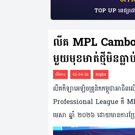
TOP UP ពេជ្យដោ
លីគ MPL Cambodia ច
មួយ​មុខ​មាត់​ថ្មី​មិន​ធ្លា
ព័ត៌មាន
02-04-26
Bopha
លីគ​​កីឡា​អេឡិចត្រូនិក​កម្ពុជា
Professional League គឺ MPL Cam
មេសា ឆ្នាំ ២០២៦ ដោយ​មាន​ការ​ប្រែ​មុ