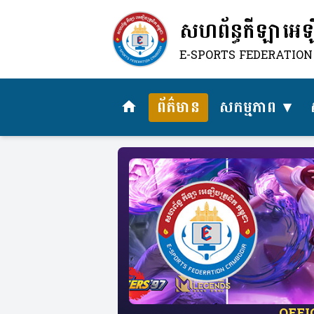
សហព័ន្ធកីឡាអេឡិច
E-SPORTS FEDERATIO
ព័ត៌មាន
សកម្មភាព
home
​OFF