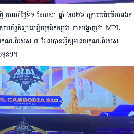
​ថ្មី កាល​ពី​ថ្ងៃ​ទី​១ ខែ​មេសា ឆ្នាំ ២០២៦ ក្រោម​អធិបតី​ភាព​ឯក​
សហព័ន្ធ​កីឡា​អេឡិចត្រូនិក​កម្ពុជា បាន​បង្ហាញ​ថា MPL
ខណៈ​ពិសេស ៣ ​ដែល​បាន​ធ្វើ​ឲ្យ​មាន​លក្ខណៈ​ពិសេស
ល​មុន​ៗ។