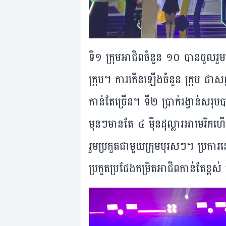
ទី១ ក្រុម​អាជីព​ចំនួន ១០ បាន​ចូល​រួម
ក្រុម។ ការ​កើន​ឡើង​ចំនួន ក្រុម ជា​សញ្ញា
កាន់​​តែ​ច្រើន។ ទី​២ ប្រាក់​រង្វាន់​សរុប
មុន​ៗ​មាន​តែ ៤ ម៉ឺន​ដុល្លារ​អាមេរិក​ហើយ
រួម​ប្រកួត​ជា​មួយ​ក្រុម​បុរសៗ។ ប្រការ​នេះ
ប្រកួត​ប្រជែង​កម្រិត​អាជីព​កាន់​តែខ្