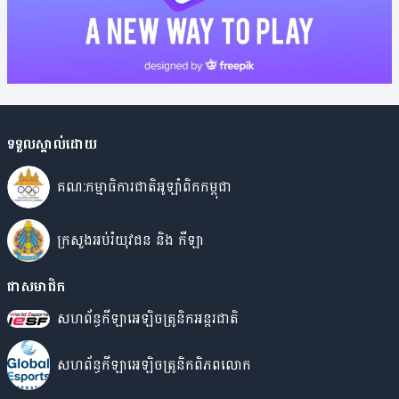
ទទួលស្គាល់ដោយ
គណ:កម្មាធិការជាតិអូឡាំពិកកម្ពុជា
ក្រសួងអប់រំយុវជន​ និង កីឡា
ជាសមាជិក
សហព័ន្ធកីឡាអេឡិចត្រូនិកអន្តរជាតិ
សហព័ន្ធកីឡាអេឡិចត្រូនិកពិភពលោក