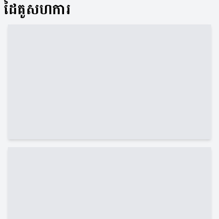
ដៃគូសហការ