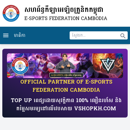
សហព័ន្ធកីឡាអេឡិចត្រូនិកកម្ពុជា
E-SPORTS FEDERATION CAMBODIA
មាតិកា
menu
search
​OFFICIAL PARTNER OF E-SPORTS
FEDERATION CAMBODIA
TOP UP ពេជ្យដោយសុវត្តិភាព 100% លឿនរហ័ស​ និង
តម្លៃសមរម្យ​​នៅលើវេបសាយ​ VSHOPKH.COM