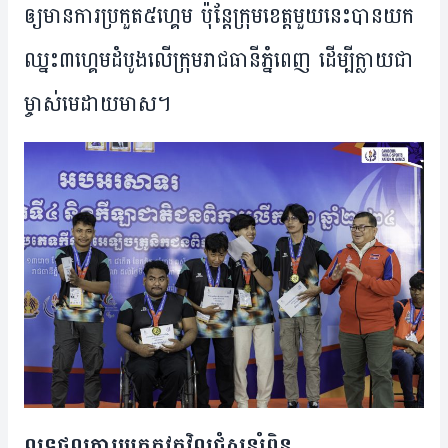
ឲ្យ​មាន​ការ​ប្រកួត​៥​ហ្គេម ប៉ុន្តែ​ក្រុម​ខេត្ត​មួយ​នេះ​បាន​យក​
ឈ្នះ​៣​ហ្គេម​​ដំបូង​លើ​ក្រុម​រាជ​ធានី​ភ្នំពេញ ​ដើម្បី​ក្លាយ​ជា​
ម្ចាស់មេដាយ​មាស។
លទ្ធផលការ​ប្រកួត​វគ្គ​វិល​ជុំ​សន្សំពិន្ទុ