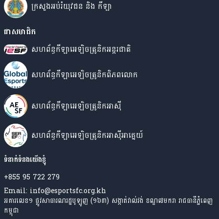
ក្រសួងអប់រំយុវជន​ និង កីឡា
ជាសមាជិក
សហព័ន្ធកីឡាអេឡិចត្រូនិកអន្តរជាតិ
សហព័ន្ធកីឡាអេឡិចត្រូនិកពិភពលោក
សហព័ន្ធកីឡាអេឡិចត្រូនិកអាស៊ី
សហព័ន្ធ​កីឡា​​អេឡិចត្រូនិក​អាស៊ី​អាគ្នេយ៍
ទំនាក់ទំនងយើងខ្ញុំ
+855 95 722 279
Email: info@esportsfc.org.kh
អគារលេខ១ ផ្លូវសាធារណរដ្ឋបូឡូញ (១៦៣) សង្កាត់វាល់វង់ ខណ្ឌ៧មករា រាជធានីភ្នំពេញ
កម្ពុជា