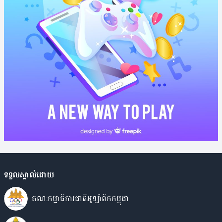
ទទួលស្គាល់ដោយ
គណ:កម្មាធិការជាតិអូឡាំពិកកម្ពុជា