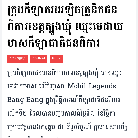
ក្រុម​កីឡាករ​អេឡិចត្រូនិក​ជន​
ពិការ​ខេត្ត​ត្បូង​ឃ្មុំ ឈ្នះ​មេដាយ​
មាស​កីឡា​ជាតិជន​ពិការ
លទ្ធផលប្រកួត
08-11-24
Bopha
ក្រុម​កីឡាករ​ជន​មាន​ពិការភាព​ខេត្ត​ត្បូង​ឃ្មុំ ​បាន​ឈ្នះ​
មេដាយ​មាស លើ​វិញ្ញាសា Mobil Legends
Bang Bang ក្នុង​ព្រឹត្តិការណ៍​កីឡា​ជាតិ​ជន​ពិការ​
លើក​ទី​២ ដែល​បាន​​បញ្ចប់​កាល​ពី​ថ្ងៃ​ទី​៧ ខែ​វិច្ឆិកា
ក្រោម​វត្តមានឯកឧត្តម​ ជា ច័ន្ទបរិបូណ៍ ប្រធាន​សហព័ន្ធ​