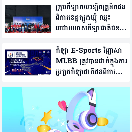
ក្រុម​កីឡាករ​អេឡិចត្រូនិក​ជន​
ពិការ​ខេត្ត​ត្បូង​ឃ្មុំ ឈ្នះ​
មេដាយ​មាស​កីឡា​ជាតិជន​
ពិការ
កីឡា E-Sports វិញ្ញាសា
MLBB ត្រូវ​បាន​ដាក់​ក្នុង​ការ​
ប្រកួត​​កីឡា​ជាតិ​ជន​ពិការ​
លើកទី២