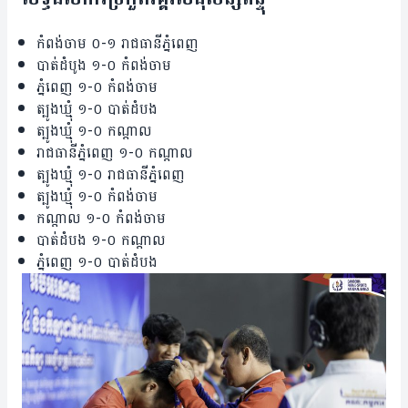
កំពង់ចាម ០-១ រាជ​ធានី​ភ្នំពេញ
បាត់ដំបូង ១-០ កំពង់ចាម
ភ្នំពេញ ១-០ កំពង់ចាម
ត្បូងឃ្មុំ ១-០ បាត់ដំបង
ត្បូង​ឃ្មុំ ១-០ កណ្តាល
រាជ​ធានីភ្នំពេញ ១-០ កណ្តាល
ត្បូងឃ្មុំ ១-០ រាជ​ធានី​ភ្នំពេញ
ត្បូងឃ្មុំ ១-០ កំពង់ចាម
កណ្តាល ១-០ កំពង់ចាម
បាត់ដំបង ១-០ កណ្តាល
ភ្នំពេញ ១-០ បាត់ដំបង