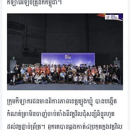
កីឡា​អេឡិចត្រូនិក​កម្ពុជា។
ក្រុម​កីឡាករ​ជន​មាន​ពិការភាព​ខេត្ត​ត្បូង​ឃ្មុំ បាន​បង្កើត​
កំណត់​ត្រា​មិន​ចាញ់​ចាប់​តាំង​ពី​វគ្គ​វិលជុំ​សន្សំពិន្ទុ​​រហូត​
ដល់​​វគ្គ​ផ្តាច់​ព្រ័ត្រ។ ពួក​គេ​បាន​ឆ្លង​កាត់​៤​ប្រកួត​ក្នុង​វគ្គវិល​