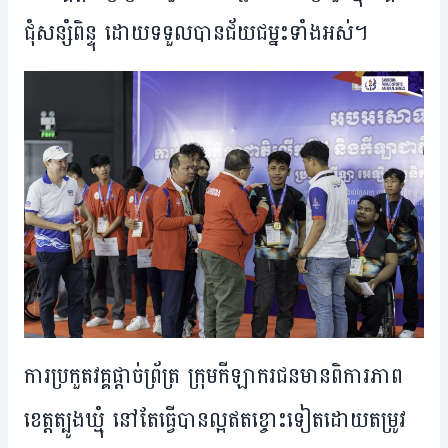
ជុំ​សន្សំពិន្ទុ​ ដោយ​ទទួល​បាន​ជ័យជម្នះ​ទាំង​អស់​។
ការ​ប្រកួត​វគ្គ​ផ្តាច់​ព្រ័ត្រ ក្រុម​កីឡាករ​ជន​មាន​ពិការភាព​
ខេត្ត​ត្បូង​ឃ្មុំ នៅ​តែ​ធ្វើ​បាន​ល្អ​ឥត​ខ្ចោះ​ទៀត​ដោយ​តម្រូវ​​