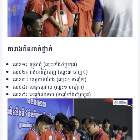
តារាង​ចំណាត់​ថ្នាក់
លេខ១៖ ត្បូងឃ្មុំ (ឈ្នះ​ទាំង​៤​ប្រកួត)
លេខ២៖ រាជធានី​ភ្នំពេញ (ឈ្នះ​៣ ចាញ់១)
លេខ​៣៖ ខេត្ត​បាត់ដំបង (ឈ្នះ២ ចាញ់២)
លេខ​៤៖ ខេត្ត​កណ្តាល (ឈ្នះ១​ ចាញ់​៣)
លេខ​៥៖ ខេត្ត​កំពង់ចាម (ចាញ់​ទាំង​៥​ប្រកួត)