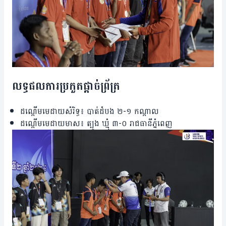
លទ្ធផល​ការ​ប្រកួត​ផ្តាច់​ព្រ័ត្រ
ដណ្តើម​មេដាយ​សំរិទ្ធ៖ បាត់ដំបង ២-១ កណ្តាល
​ដណ្តើម​មេដាយ​មាស៖ ត្បូង ឃ្មុំ ៣-០ រាជ​ធានី​ភ្នំពេញ