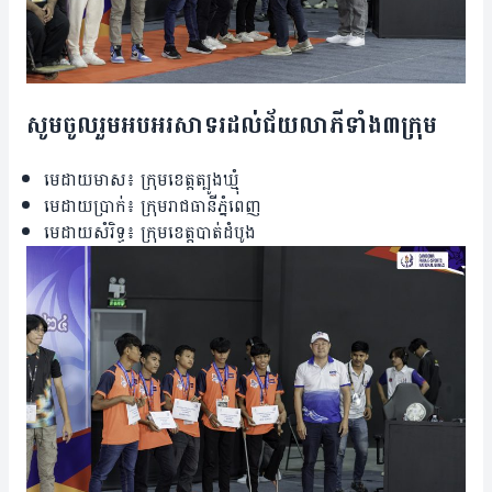
សូម​ចូល​រួម​អបអរសាទរ​ដល់​ជ័យលាភី​ទាំង​៣​ក្រុម
មេដាយ​មាស៖ ក្រុម​ខេត្ត​ត្បូង​ឃ្មុំ
មេដាយ​ប្រាក់៖ ក្រុម​រាជ​ធានី​ភ្នំពេញ
មេដាយ​សំរិទ្ធ៖ ក្រុម​ខេត្ត​បាត់ដំបូង