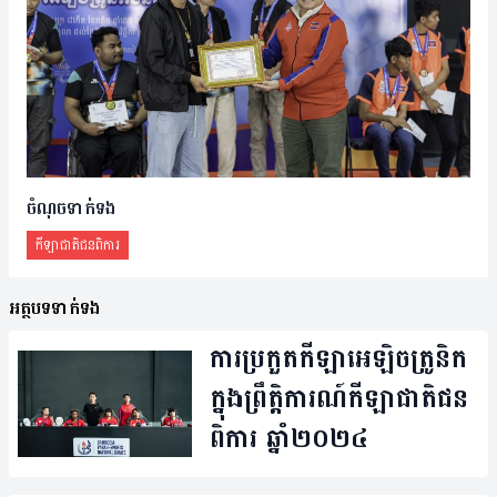
ចំណុចទាក់ទង
កីឡាជាតិ​ជន​ពិការ
អត្ថបទទាក់ទង
ការ​ប្រកួត​កីឡា​អេឡិចត្រូនិក
ក្នុង​ព្រឹត្តិការណ៍​កីឡា​ជាតិជន​
ពិការ ឆ្នាំ​២០២៤