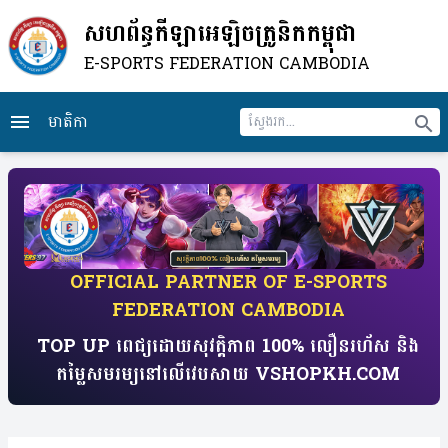
សហព័ន្ធកីឡាអេឡិចត្រូនិកកម្ពុជា
E-SPORTS FEDERATION CAMBODIA
មាតិកា
menu
search
​OFFICIAL PARTNER OF E-SPORTS
FEDERATION CAMBODIA
TOP UP ពេជ្យដោយសុវត្តិភាព 100% លឿនរហ័ស​ និង
តម្លៃសមរម្យ​​នៅលើវេបសាយ​ VSHOPKH.COM