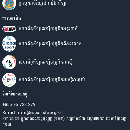
ក្រសួងអប់រំយុវជន​ និង កីឡា
ជាសមាជិក
សហព័ន្ធកីឡាអេឡិចត្រូនិកអន្តរជាតិ
សហព័ន្ធកីឡាអេឡិចត្រូនិកពិភពលោក
សហព័ន្ធកីឡាអេឡិចត្រូនិកអាស៊ី
សហព័ន្ធ​កីឡា​​អេឡិចត្រូនិក​អាស៊ី​អាគ្នេយ៍
ទំនាក់ទំនងយើងខ្ញុំ
+855 95 722 279
Email: info@esportsfc.org.kh
អគារលេខ១ ផ្លូវសាធារណរដ្ឋបូឡូញ (១៦៣) សង្កាត់វាល់វង់ ខណ្ឌ៧មករា រាជធានីភ្នំពេញ
កម្ពុជា