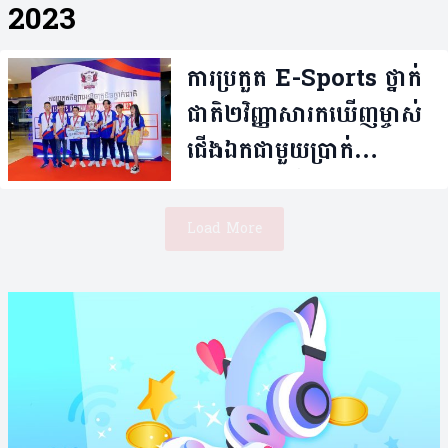
2023
ការប្រកួត E-Sports ថ្នាក់
ជាតិ២វិញ្ញាសា​រកឃើញម្ចាស់
ជើងឯកជាមួយប្រាក់
រង្វាន់៦លានរៀលដូចគ្នា
Load More