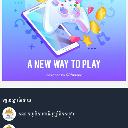
ទទួលស្គាល់ដោយ
គណ:កម្មាធិការជាតិអូឡាំពិកកម្ពុជា