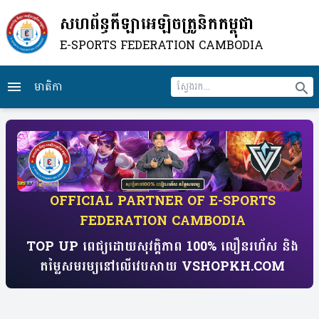
សហព័ន្ធកីឡាអេឡិចត្រូនិកកម្ពុជា
E-SPORTS FEDERATION CAMBODIA
មាតិកា
menu
search
​OFFICIAL PARTNER OF E-SPORTS
FEDERATION CAMBODIA
TOP UP ពេជ្យដោយសុវត្តិភាព 100% លឿនរហ័ស​ និង
តម្លៃសមរម្យ​​នៅលើវេបសាយ​ VSHOPKH.COM