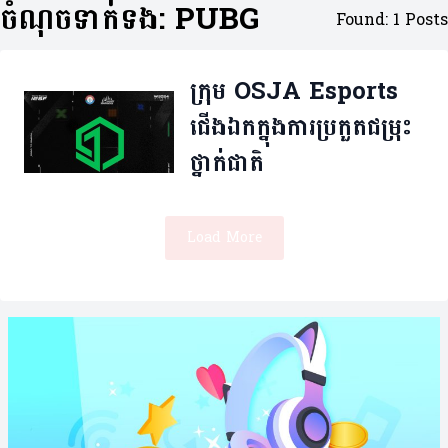
ចំណុចទាក់ទង: PUBG
Found: 1 Posts
ក្រុម OSJA Esports
ជើងឯកក្នុង​ការប្រកួតជម្រុះ
ថ្នាក់ជាតិ
Load More