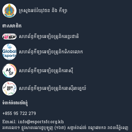
ក្រសួងអប់រំយុវជន​ និង កីឡា
ជាសមាជិក
សហព័ន្ធកីឡាអេឡិចត្រូនិកអន្តរជាតិ
សហព័ន្ធកីឡាអេឡិចត្រូនិកពិភពលោក
សហព័ន្ធកីឡាអេឡិចត្រូនិកអាស៊ី
សហព័ន្ធ​កីឡា​​អេឡិចត្រូនិក​អាស៊ី​អាគ្នេយ៍
ទំនាក់ទំនងយើងខ្ញុំ
+855 95 722 279
Email: info@esportsfc.org.kh
អគារលេខ១ ផ្លូវសាធារណរដ្ឋបូឡូញ (១៦៣) សង្កាត់វាល់វង់ ខណ្ឌ៧មករា រាជធានីភ្នំពេញ