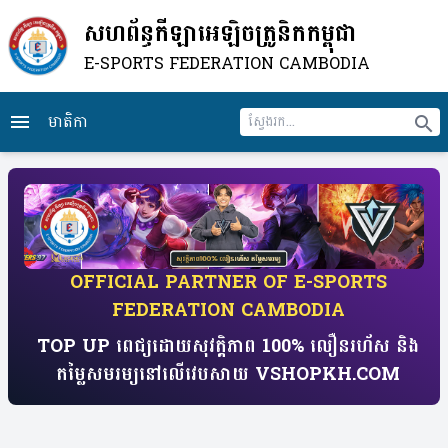
សហព័ន្ធកីឡាអេឡិចត្រូនិកកម្ពុជា
E-SPORTS FEDERATION CAMBODIA
មាតិកា
menu
search
​OFFICIAL PARTNER OF E-SPORTS
FEDERATION CAMBODIA
TOP UP ពេជ្យដោយសុវត្តិភាព 100% លឿនរហ័ស​ និង
តម្លៃសមរម្យ​​នៅលើវេបសាយ​ VSHOPKH.COM