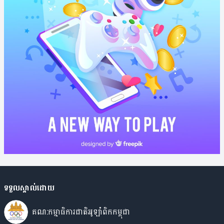
ទទួលស្គាល់ដោយ
គណ:កម្មាធិការជាតិអូឡាំពិកកម្ពុជា