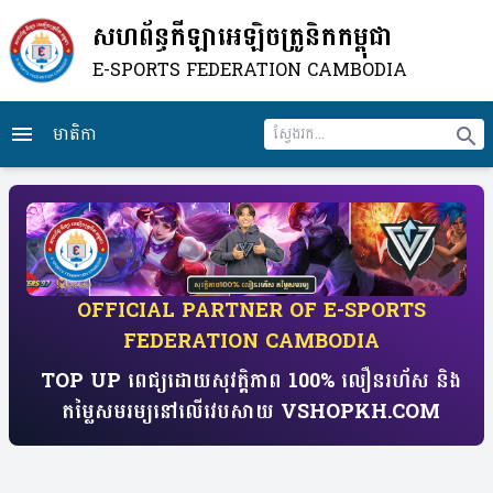
សហព័ន្ធកីឡាអេឡិចត្រូនិកកម្ពុជា
E-SPORTS FEDERATION CAMBODIA
មាតិកា
menu
search
​OFFICIAL PARTNER OF E-SPORTS
FEDERATION CAMBODIA
TOP UP ពេជ្យដោយសុវត្តិភាព 100% លឿនរហ័ស​ និង
តម្លៃសមរម្យ​​នៅលើវេបសាយ​ VSHOPKH.COM