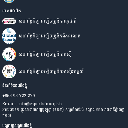
ជាសមាជិក
សហព័ន្ធកីឡាអេឡិចត្រូនិកអន្តរជាតិ
សហព័ន្ធកីឡាអេឡិចត្រូនិកពិភពលោក
សហព័ន្ធកីឡាអេឡិចត្រូនិកអាស៊ី
សហព័ន្ធ​កីឡា​​អេឡិចត្រូនិក​អាស៊ី​អាគ្នេយ៍
ទំនាក់ទំនងយើងខ្ញុំ
+855 95 722 279
Email: info@esportsfc.org.kh
អគារលេខ១ ផ្លូវសាធារណរដ្ឋបូឡូញ (១៦៣) សង្កាត់វាល់វង់ ខណ្ឌ៧មករា រាជធានីភ្នំពេញ
កម្ពុជា
បណ្តាញសង្គមយើងខ្ញុំ