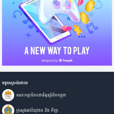
ទទួលស្គាល់ដោយ
គណ:កម្មាធិការជាតិអូឡាំពិកកម្ពុជា
ក្រសួងអប់រំយុវជន​ និង កីឡា