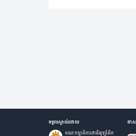
ទទួលស្គាល់ដោយ
ជាស
គណ:កម្មាធិការជាតិអូឡាំពិក