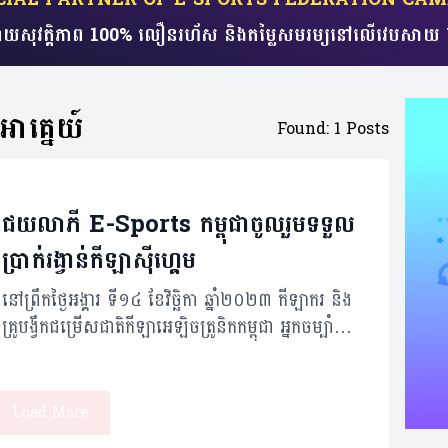
យសុវត្តិភាព 100% លឿនរហ័ស​ និងតម្លៃសមរម្យ​​នៅលើវេប
ាគ្នេយ៍
Found: 1 Posts
ជយលាភី E-Sports កម្ពុជា​ចូលរួមទទួល
ប្រាក់រង្វាន់កីឡាស៊ីហ្គេម
នៅព្រឹកថ្ងៃអង្គារ ទី១៤ ខែវិច្ឆិកា ឆ្នាំ២០២៣ កីឡាករ និង
គ្រូបង្វឹកជម្រើសជាតិកីឡាអេឡិចត្រូនិកកម្ពុជា អ្នកចម្បាំង
អង្គរ (Angkor Warriors) ដែលទទួលបានជយ
លាភីមេដាយមាស៣ប្រាក់១ និងសំរិទ្ធ១ បានចូលរួមក្នុង
ពិធីប្រគល់ប្រាក់រង្វាន់ជ័យលាភីក្នុងព្រឹត្តិការណ៍ SEA
Load More
Games-ASEAN Para Games 2023 របស់ស