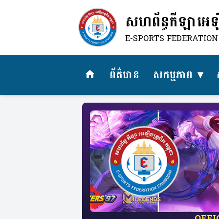
សហព័ន្ធកីឡាអេឡិច
E-SPORTS FEDERATIO
ព័ត៌មាន
សកម្មភាព
home
​OFF