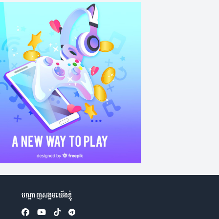
បណ្តាញសង្គមយើងខ្ញុំ