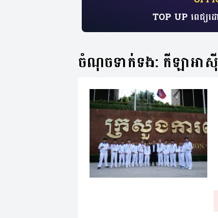
TOP UP ពេជ្យដោ
ចំណុចទាក់ទង: កីឡាអាស៊ីអ