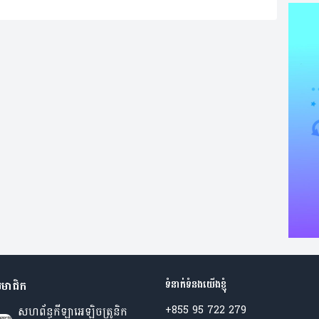
ម្តេចអគ្គមហាសេនាបតីតេជោ ហ៊ុន សែន និងសម្តេច
កិត្តិព្រឹទ្ធបណ្ឌិត ប៊ុន រ៉ានី ហ៊ុន សែន នៅទីស្តីការក្រសួង
ការពារជាតិ៕
មាជិក
ទំនាក់ទំនងយើងខ្ញុំ
សហព័ន្ធកីឡាអេឡិចត្រូនិក
+855 95 722 279