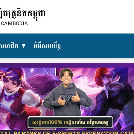
ត្រូនិកកម្ពុជា
N CAMBODIA
សមាជិក
អំពីសហព័ន្ធ​
ICIAL PARTNER OF E-SPORTS FEDERATION CA