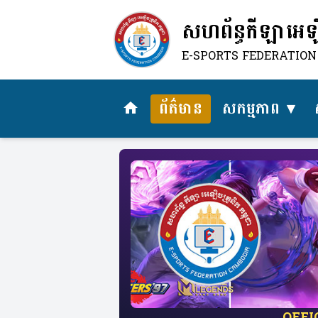
សហព័ន្ធកីឡាអេឡិច
E-SPORTS FEDERATIO
ព័ត៌មាន
សកម្មភាព
home
​OFF