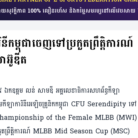
យសុវត្តិភាព 100% លឿនរហ័ស​ និងតម្លៃសមរម្យ​​នៅលើវេប
ី​កម្ពុជា​ចេញទៅ​ប្រកួត​ព្រឹត្តិការណ៍​
សាអ៊ូឌីត
២០២៥​ ឯកឧត្តម លន់ សាមឌី អគ្គលេខាធិការសហព័ន្ធកីឡា
ក្រុមកីឡាការិនីអេឡិចត្រូនិកកម្ពុជា CFU Serendipity ទៅ
World Championship of the Female MLBB (MWI)
កួតព្រឹត្តិការណ៍ MLBB Mid Season Cup (MSC)