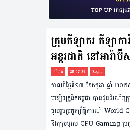
TOP UP ពេជ្យដោ
ក្រុម​កីឡាករ កីឡាការិន
អន្តរជាតិ នៅ​អារ៉ាប៊ី
ព័ត៌មាន
25-07-25
Bopha
កាល​ពីថ្ងៃ​ទី​១៣ ខែ​កក្កដា ឆ្នាំ 
អេឡិចត្រូនិកកម្ពុជា បានជូនដំណើរ
ចូលរួមប្រកួតព្រឹត្តិការណ៍ 
និងក្រុមបុរស CFU Gaming ប្រ