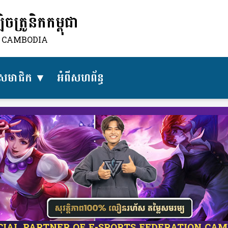
ត្រូនិកកម្ពុជា
N CAMBODIA
សមាជិក
អំពីសហព័ន្ធ​
ICIAL PARTNER OF E-SPORTS FEDERATION CA