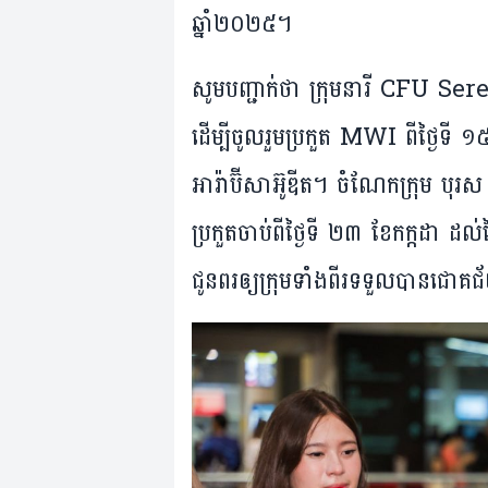
ឆ្នាំ២០២៥។
សូមបញ្ជាក់ថា ក្រុមនារី CFU Se
ដើម្បីចូលរួមប្រកួត MWI ពីថ្ងៃទី 
អារ៉ាប៊ីសាអ៊ូឌីត។ ចំណែកក្រុម 
ប្រកួតចាប់ពីថ្ងៃទី ២៣ ខែកក្កដា ដល
ជូនពរឲ្យក្រុមទាំងពីរទទួលបានជោគ