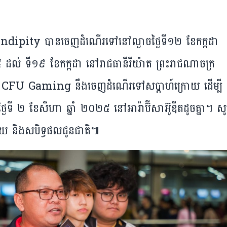
rendipity បានចេញដំណើរទៅនៅល្ងាចថ្ងៃទី១២ ខែកក្កដា
១៥ ដល់ ទី១៩ ខែកក្កដា នៅរាជធានីរីយ៉ាត ព្រះរាជណាចក្រ
បុរស CFU Gaming នឹងចេញដំណើរទៅសប្តាហ៍ក្រោយ ដើម្បី
់ថ្ងៃទី ២ ខែសីហា ឆ្នាំ ២០២៥ នៅអារ៉ាប៊ីសាអ៊ូឌីតដូចគ្នា។ ស
ជ័យ និងសមិទ្ធផលជូនជាតិ៕