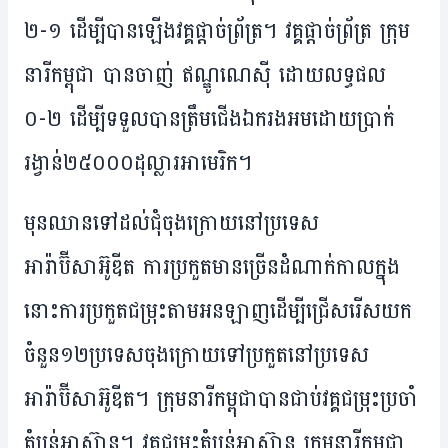
២-១ ដើម្បី​បាន​ឡើង​វគ្គ​ផ្តាច់​ព្រ័ត្រ។ ​វគ្គ​ផ្តាច់​ព្រ័ត្រ ក្រុម​
នារី​​កម្ពុជា បាន​ចាញ់ ឥណ្ឌូណេស៊ី ដោយ​លទ្ធផល
០-២ ដើម្បី​ទទួល​បាន​ត្រឹម​ជើង​ឯករងអម​ដោយ​ប្រាក់​
រង្វាន់​២៥០០០​ដុល្លារ​អាមេរិក។
មុន​ឈាន​ទៅ​ដល់​ជុំ​ចុង​ក្រោយ​នៅ​ប្រទេស​
អារ៉ាប៊ីសាអ៊ូឌីត ការ​ប្រកួត​មាន​ច្រើន​ដំណាក់​កាល​ក្នុង​
នោះ​ការ​ប្រកួត​ជម្រុះ​តាម​អន​ឡាញ​ដើម្បី​ជ្រើស​រើស​យក​
ចំនួន​១២​ប្រទេស​ចុង​ក្រោយ​ទៅ​ប្រកួត​នៅ​ប្រទេស​
អារ៉ាប៊ីសាអ៊ូឌីត។ ​ក្រុម​នារី​កម្ពុជា​បាន​ជាប់​វគ្គ​ជម្រុះ​ប្រចាំ​
តំបន់​អាស៊ាន។ ​វគ្គ​ជម្រុះ​​​តំបន់​អាស៊ាន ក្រុមនារី​កម្ពុជា​ ​