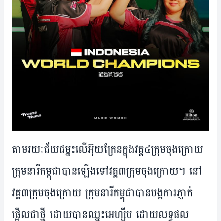
តាម​រយៈ​ជ័យជម្នះ​លើ​អ៊ុយក្រែន​ក្នុង​វគ្គ​៤​ក្រុម​ចុង​ក្រោយ
ក្រុម​នារី​កម្ពុជា​បាន​ឡើង​ទៅ​វគ្គ​៣​ក្រុម​ចុង​ក្រោយ​​​។ នៅ​
វគ្គ​៣​ក្រុម​ចុង​ក្រោយ ក្រុម​នារី​កម្ពុជា​បាន​បង្ក​ការ​ភ្ញាក់​
ផ្អើល​ជា​ថ្មី ដោយ​បាន​​ឈ្នះ​អេហ្ស៊ីប​ ដោយ​លទ្ធផល