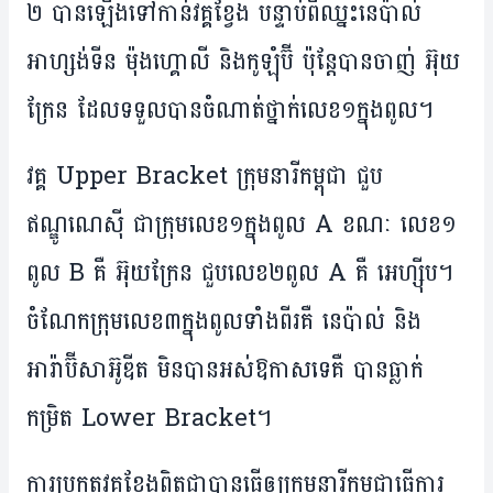
២ បាន​ឡើង​ទៅ​កាន់​វគ្គ​ខ្វែង បន្ទាប់​ពី​ឈ្នះនេប៉ាល់
អាហ្សង់ទីន ម៉ុងហ្គោលី និងកូឡុំប៊ី ប៉ុន្តែ​បាន​ចាញ់ អ៊ុយ
ក្រែន ដែល​ទទួល​បាន​ចំណាត់​ថ្នាក់​លេខ​១​ក្នុង​ពូល។
​វគ្គ​ Upper Bracket ក្រុម​នារី​កម្ពុជា ​ជួប ​
ឥណ្ឌូណេស៊ី ជា​ក្រុម​លេខ​១​ក្នុង​ពូល A ខណៈ លេខ​១​
ពូល B គឺ​ អ៊ុយក្រែន ជួប​លេខ​២​ពូល A គឺ អេហ្ស៊ីប។
ចំណែក​ក្រុម​លេខ​៣​ក្នុង​ពូល​ទាំង​ពីរ​គឺ នេប៉ាល់ និង
អារ៉ាប៊ីសាអ៊ូឌីត មិន​បានអស់​ឱកាស​ទេ​គឺ​ បាន​ធ្លាក់​
កម្រិត Lower Bracket។​
ការ​ប្រកួត​វគ្គ​ខ្វែង​ពិត​ជា​​បាន​ធ្វើ​ឲ្យ​ក្រុម​នារី​កម្ពុជា​ធ្វើ​ការ​