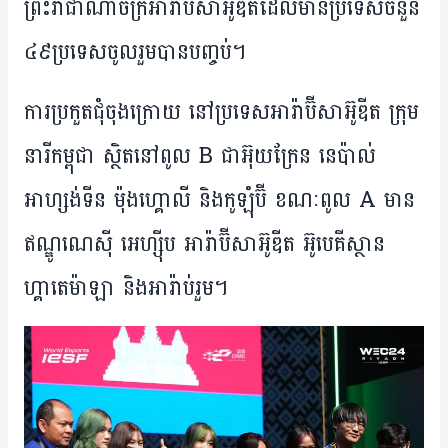
ព្រះ​រាជា​ណា​ចក្រ​អារ៉ាប៊ីសាអ៊ូ​ឌីត​ដែល​មាន​ប្រទេស​​ចំនួន​
៤៩​ប្រទេស​ចូល​រួម​បាន​បញ្ចប់​។
ការ​ប្រកួត​ជុំ​ចុង​ក្រោយ នៅ​ប្រទេស​អារ៉ាប៊ីសាអ៊ូឌីត ក្រុម​
នារី​កម្ពុជា ស្ថិត​នៅ​ពូល B ជាអ៊ុយក្រែន នេប៉ាល់
អាហ្សង់ទីន ម៉ុងហ្គោលី និង​កូឡុំប៊ី ខណៈ​ពូល A មាន​
ឥណ្ឌូណេស៊ី អេហ្ស៊ីប អារ៉ាប៊ីសាអ៊ូឌីត អ៊ូបេគីស្ថាន
ហ្គាតេម៉ាឡា និង​​អារ៉ាប់រួម។