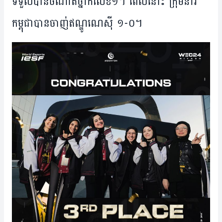
ទទួល​បាន​ចំណាត់​ថ្នាក់​លេខ​១។ ពេល​នោះ ក្រុម​នារី​
កម្ពុជា​បាន​ចាញ់​ឥណ្ឌូណេស៊ី​ ១-០។