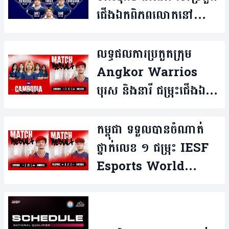
ជើង​ឯក​ពិភព​លោក​នៅ​
ម៉ាឡេស៊ី
លទ្ធផលការ​ប្រកួតក្រុម
Angkor Warrios ​
បុរស និង​នារី ​ជម្រុះ​ជើង​ឯក​
ពិភព​លោក ប្រចាំ​តំបន់​អាស៊ី
អាគ្នេយ៍
កម្ពុជា ទទួល​បាន​ចំណាត់​
ថ្នាក់​លេខ​ ១ ជម្រុះ IESF
Esports World
Championship ឆ្នាំ
២០២៥ ប្រចាំ​តំបន់​អាស៊ាន