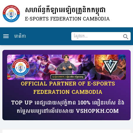
សហព័ន្ធកីឡាអេឡិចត្រូនិកកម្ពុជា
E-SPORTS FEDERATION CAMBODIA
មាតិកា
menu
search
​OFFICIAL PARTNER OF E-SPORTS
FEDERATION CAMBODIA
TOP UP ពេជ្យដោយសុវត្តិភាព 100% លឿនរហ័ស​ និង
តម្លៃសមរម្យ​​នៅលើវេបសាយ​ VSHOPKH.COM