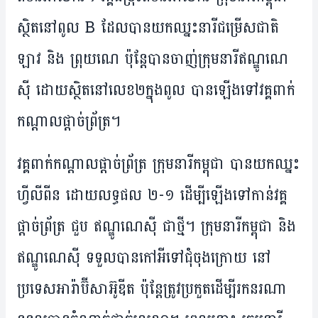
ស្ថិត​នៅ​ពូល B ដែល​បាន​​យក​ឈ្នះ​នារី​ជម្រើស​ជាតិ​
ឡាវ និង​ ព្រុយណេ ប៉ុន្តែ​បាន​ចាញ់​ក្រុម​នារី​ឥណ្ឌូណេ
ស៊ី ដោយ​ស្ថិត​នៅ​​​លេខ​២​ក្នុង​ពូល បាន​ឡើង​ទៅ​វគ្គ​ពាក់​
កណ្តាល​ផ្តាច់​ព្រ័ត្រ។
វគ្គ​ពាក់​កណ្តាល​ផ្តាច់​ព្រ័ត្រ ក្រុម​នារី​កម្ពុជា បាន​យក​ឈ្នះ
ហ្វីលីពីន ដោយ​លទ្ធផល ២-១ ​ដើម្បី​ឡើង​ទៅ​កាន់​វគ្គ​​
ផ្តាច់​ព្រ័ត្រ ជួប ឥណ្ឌូណេស៊ី ជា​ថ្មី។ ក្រុម​នារី​កម្ពុជា និង​
ឥណ្ឌូណេស៊ី ទទួល​បាន​កៅអី​ទៅ​ជុំ​ចុង​ក្រោយ នៅ​
ប្រទេស​អារ៉ាប៊ីសាអ៊ូឌីត ប៉ុន្តែ​ត្រូវ​ប្រកួត​ដើម្បី​រក​នរណា​