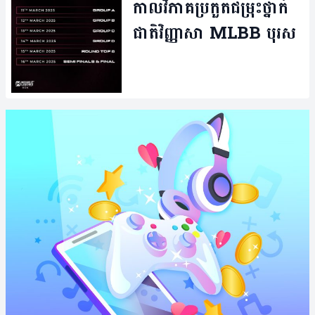
កាល​វិភាគ​ប្រកួត​ជម្រុះ​ថ្នាក់​
ជាតិ​វិញ្ញាសា MLBB បុរស