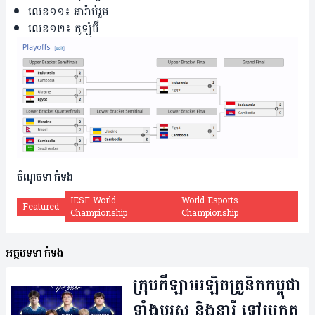
លេខ១១៖ អារ៉ាប់រួម
លេខ​១២៖ កូឡុំប៊ី
ចំណុចទាក់ទង
IESF World
World Esports
Featured
Championship
Championship
អត្ថបទទាក់ទង
ក្រុម​កីឡា​អេឡិចត្រូនិក​​កម្ពុជា
ទាំង​បុរស និង​នារី ទៅ​​ប្រកួត​