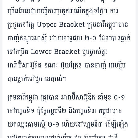
ច្រើន​មែន​ដោយ​ធ្វើ​ការ​ប្រកួត​៣​លើក​ក្នុង​១​ថ្ងៃ។ ការ​
ប្រកួត​នៅ​វគ្គ Upper Bracket ក្រុម​នារី​កម្ពុជា​បាន​
ចាញ់​ឥណ្ឌូណេស៊ី ដោយ​លទ្ធផល ២-០ ដែល​បាន​ធ្លាក់​
ទៅ​កម្រិត Lower Bracket ជួប​ម្ចាស់​ផ្ទះ​
អារ៉ាប៊ីសាអ៊ូឌីត ខណៈ​ អ៊ុយក្រែន បាន​ចាញ់ អេហ្ស៊ីប
បាន​ធ្លាក់​ទៅ​ជួប នេប៉ាល់។
ក្រុម​នារី​កម្ពុជា ត្រូវ​បាន​​ អារ៉ាប៊ីសាអ៊ូឌីត នាំ​មុខ ០-១
នៅ​ហ្គេមទី១​ ប៉ុន្តែ​​ហ្គេម​ទី​២ និង​​​ហ្គេមទី​៣​ កម្ពុជា​បាន​
យក​ឈ្នះ​តាម​ស្មើ ២-១ ហើយ​នៅ​ហ្គេម​ទី​៣ ​ដើម្បី​​ឡើង​