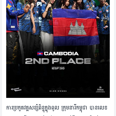
ការ​ប្រកួត​វគ្គ​សន្សំពិន្ទុ​ក្នុង​ពូល ក្រុម​នារី​កម្ពុជា ​បាន​​លេខ​