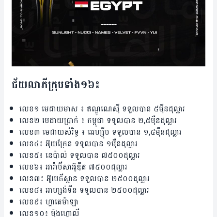
ជ័យលាភី​ក្រុម​ទាំង​១៦៖
លេខ១ មេដាយ​មាស ៖ ឥណ្ឌូណេស៊ី​ ទទួល​បាន ៥​ម៉ឺន​ដុល្លារ
លេខ២ មេដាយ​ប្រាក់ ៖ កម្ពុជា​ ទទួល​បាន ២,៥ម៉ឺន​ដុល្លារ
លេខ​៣ មេដាយ​សំរិទ្ធ ៖ អេហ្ស៊ីប ទទួល​បាន ១,៥ម៉ឺន​ដុល្លារ
លេខ​៤៖ អ៊ុយក្រែន ទទួល​បាន ១ម៉ឺន​ដុល្លារ
លេខ​៥៖ នេប៉ាល់ ទទួល​បាន​ ៧៥០០​ដុល្លារ
លេខ​៦៖ អារ៉ាប៊ីសាអ៊ូឌីត ៧៥០០​ដុល្លារ
លេខ​៧៖ អ៊ូបេគីស្ថាន ទទួល​បាន ​២៥០០​ដុល្លារ
លេខ៨៖ អាហ្សង់ទីន ទទួល​បាន​​ ២៥០០​ដុល្លារ
លេខ​៩៖ ហ្គាតេម៉ាឡា
លេខ​១០៖ ម៉ុងហ្គោលី