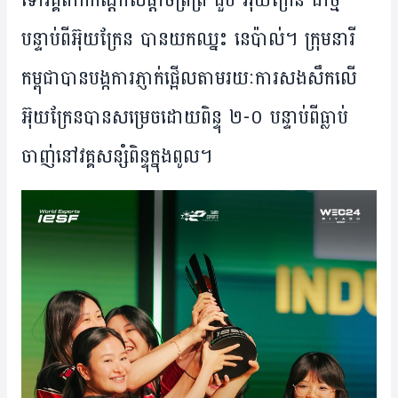
ទៅ​វគ្គ​ពាក់​កណ្តាល​ផ្តាច់​ព្រ័ត្រ ជួប អ៊ុយក្រែន ជា​ថ្មី
បន្ទាប់​ពី​អ៊ុយក្រែន បាន​យក​ឈ្នះ នេប៉ាល់។ ក្រុម​នារី​
កម្ពុជា​បាន​បង្ក​ការ​ភ្ញាក់​ផ្អើល​តាម​រយៈ​ការ​សង​សឹក​លើ​
អ៊ុយ​ក្រែន​បាន​សម្រេច​ដោយ​ពិន្ទុ ២-០ បន្ទាប់​ពី​ធ្លាប់​
ចាញ់​នៅ​វគ្គ​សន្សំពិន្ទុ​ក្នុង​ពូល។