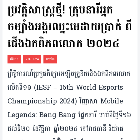
ប្រវត្តិ​សាស្ត្រ​ថ្មី! ក្រុម​នារី​អ្នក​
ចម្បាំង​អង្គរ​​​ឈ្នះ​មេដាយ​ប្រាក់ ពី
ជើង​ឯក​ពិភព​លោក ២០២៤
ព័ត៌មាន
20-11-24
Bopha
ព្រឹត្តិការណ៍ប្រកួត​កីឡា​អេឡិចត្រូនិក​ជើង​ឯក​ពិភព​លោក
លើក​ទី​១៦ (IESF – 16th World Esports
Championship 2024) វិញ្ញាសា Mobile
Legends: Bang Bang ផ្នែកនារី ចាប់​​ពី​ថ្ងៃ​ទី១៦
ដល់​ទី​២០​ ខែ​វិច្ឆិកា ឆ្នាំ​២០២៤ នៅ​រាជធានី រីយ៉ាត