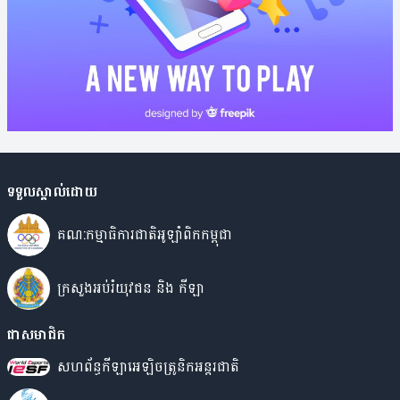
ទទួលស្គាល់ដោយ
គណ:កម្មាធិការជាតិអូឡាំពិកកម្ពុជា
ក្រសួងអប់រំយុវជន​ និង កីឡា
ជាសមាជិក
សហព័ន្ធកីឡាអេឡិចត្រូនិកអន្តរជាតិ