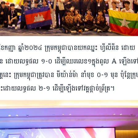
​២៧ ខែ​កញ្ញា ឆ្នាំ​២០២៤ ក្រុម​កម្ពុជា​បាន​យក​ឈ្នះ​ ហ្វីលីពីន ​ដោយ​
ទះ​ចិន ដោយ​លទ្ធផល ១-០ ដើម្បី​ឈរ​លេខ​១​ក្នុង​ពូល A ឡើង​ទៅ
គ​នេះ ក្រុម​កម្ពុជា​​ត្រូវ​បាន​ មីយ៉ាន់ម៉ា នាំ​មុខ ០-១ មុន​ ប៉ុន្តែ​ក្រុម
នះ​ដោយ​លទ្ធផល ២-១ ដើម្បី​ឡើង​ទៅ​វគ្គ​ផ្តាច់​ព្រ័ត្រ។