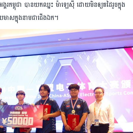
ចម្បាំង​អង្គរ​កម្ពុជា បាន​យក​ឈ្នះ ម៉ាឡេស៊ី ដោយមិន​ឲ្យ​តដៃ​រួច​ក្នុង​
មាស​ក្នុង​នាម​ជា​ជើង​ឯក។