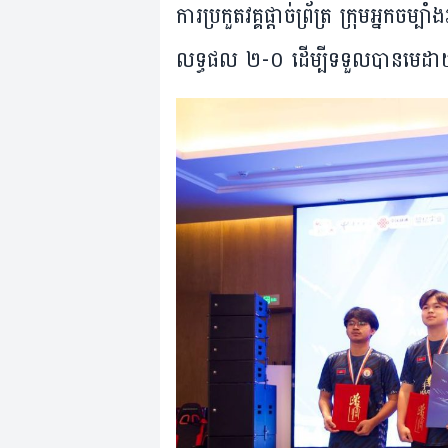
ការ​ប្រកួត​​វគ្គ​ផ្តាច់​ព្រ័ត្រ ក្រុម​អ្នក​
លទ្ធផល ២-០ ដើម្បី​ទទួល​បាន​មេដាយ​