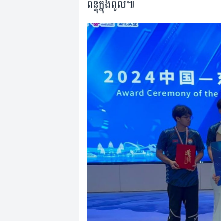
ពិន្ទុ​ក្នុង​ពូល៕