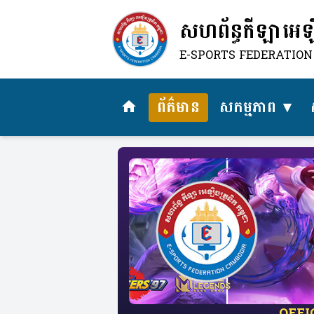
សហព័ន្ធកីឡាអេឡិច
E-SPORTS FEDERATIO
ព័ត៌មាន
សកម្មភាព
home
​OFF