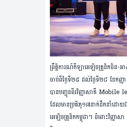
ព្រឹត្តិការណ៍កីឡាអេឡិចត្រូនិកចិន
ចាប់​ពី​ថ្ងៃ​ទី​២៥ ដល់​ថ្ងៃ​ទី​២៨ ខែ​ក
បាន​បញ្ជូន​ពីរ​វិញ្ញាសា​គឺ Mo
ដែល​មាន​ប្រតិភូ​១៧​នាក់​ដឹក​នាំ​ដោ
អេឡិចត្រូនិក​កម្ពុជា។ ចំពោះ​​វិញ្ញាសា 