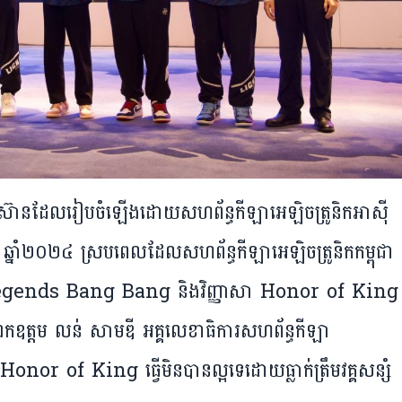
-អាស៊ាន​ដែល​រៀបចំឡើងដោយសហព័ន្ធកីឡាអេឡិចត្រូនិកអាស៊ី
ញ្ញា ឆ្នាំ​២០២៤ ស្រប​ពេល​ដែល​សហព័ន្ធ​កីឡា​អេឡិចត្រូនិក​កម្ពុជា​
bile legends Bang Bang និងវិញ្ញាសា Honor of King
យ​ឯកឧត្តម លន់ សាមឌី អគ្គលេខាធិការ​សហព័ន្ធ​កីឡា​
Honor of King ធ្វើ​មិន​បាន​ល្អ​ទេ​ដោយ​​ធ្លាក់​ត្រឹម​វគ្គ​សន្សំ