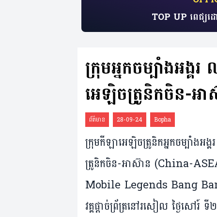
TOP UP ពេជ្យដោ
ក្រុម​អ្នក​ចម្បាំង​អង្
អេឡិចត្រូនិកចិន-
ព័ត៌មាន
28-09-24
Bopha
ក្រុមកីឡាអេឡិចត្រូនិកអ្នកចម្បាំងអង្គ
ត្រូនិក​ចិន-អាស៊ាន (China-A
Mobile Legends Bang Bang បន
វគ្គផ្តាច់ព្រ័ត្រនៅរសៀល ថ្ងៃសៅរ៍