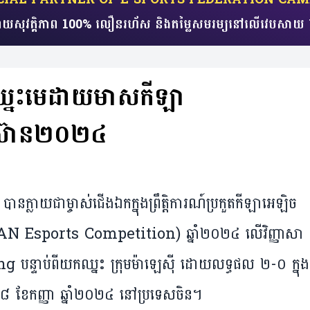
យសុវត្តិភាព 100% លឿនរហ័ស​ និងតម្លៃសមរម្យ​​នៅលើវេប
គរ​ ឈ្នះ​មេដាយ​មាសកីឡា
អាស៊ាន២០២៤
រ បានក្លាយជាម្ចាស់ជើងឯកក្នុងព្រឹត្តិការណ៍ប្រកួតកីឡាអេឡិច​
SEAN Esports Competition) ឆ្នាំ២០២៤ លើវិញ្ញាសា
្ទាប់ពីយកឈ្នះ ក្រុមម៉ាឡេស៊ី ដោយលទ្ធផល ២-០ ក្នុង
 ទី២៨ ខែកញ្ញា ឆ្នាំ២០២៤ នៅប្រទេសចិន។