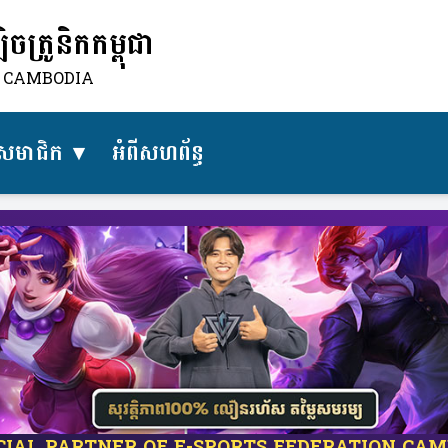
ត្រូនិកកម្ពុជា
N CAMBODIA
សមាជិក
អំពីសហព័ន្ធ​
ICIAL PARTNER OF E-SPORTS FEDERATION CA