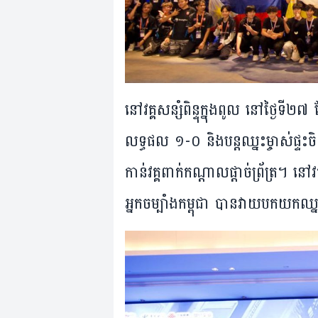
នៅ​វគ្គ​សន្សំពិន្ទុ​ក្នុង​ពូល នៅ​ថ្ងៃ​ទី
លទ្ធផល ១-០ និង​បន្ត​ឈ្នះ​ម្ចាស់​ផ្
កាន់​វគ្គ​ពាក់​កណ្តាល​ផ្តាច់​ព្រ័ត្រ។ នៅ​វគ្
អ្នក​ចម្បាំង​កម្ពុជា បាន​វាយ​បក​យក​ឈ្