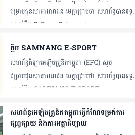
ជម្រាបជូនសាធារណជន មេត្តាជ្រាបថា សហព័ន្ធបានទទ
ស្គាល់ក្លឹប D-Roar Cybercafe,
ក្លិប SAMNANG E-SPORT
សហព័ន្ធកីឡាអេឡិចត្រូនិកកម្ពុជា (EFC) សូម
ជម្រាបជូនសាធារណជន មេត្តាជ្រាបថា សហព័ន្ធបានទទ
ស្គាល់ក្លឹប SAMNANG E-SPORT
សហព័ន្ធអេឡិចត្រូនិក​កម្ពុជា​​ធ្វើ​កំណែទម្រង់ការ​
ផ្សព្វផ្សាយ និង​ការ​អត្ថាធិប្បាយ