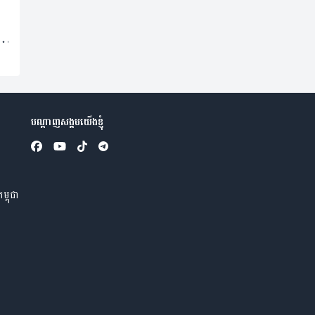
បណ្តាញសង្គមយើងខ្ញុំ
ម្ពុជា