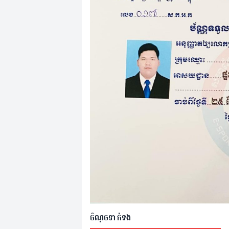
ចំណុចទាក់ទង