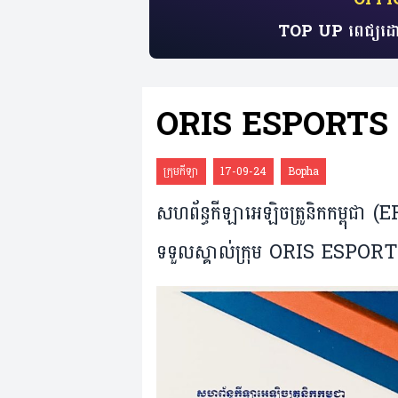
TOP UP ពេជ្យដោ
ORIS ESPORTS
ក្រុមកីឡា
17-09-24
Bopha
សហព័ន្ធកីឡាអេឡិចត្រូនិកកម្ពុជា
ទទួលស្គាល់ក្រុម ORIS ESPORTS 