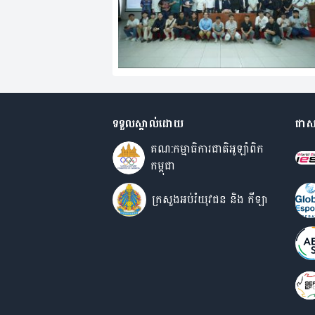
ទទួលស្គាល់ដោយ
ជាស
គណ:កម្មាធិការជាតិអូឡាំពិក
កម្ពុជា
ក្រសួងអប់រំយុវជន​ និង កីឡា