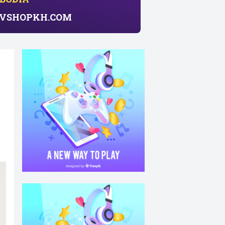
សាយ​ VSHOPKH.COM