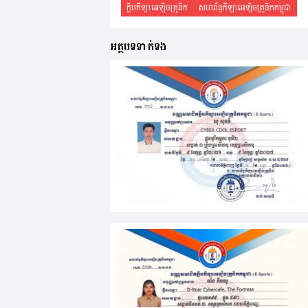
ក្លិបកីឡាអេឡិចត្រូនិក
សហព័ន្ធកីឡាអេឡិចត្រូនិកកម្ពុជា
អត្ថបទទាក់ទង