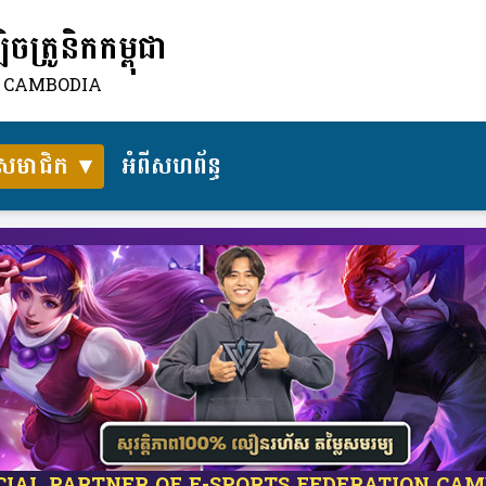
ត្រូនិកកម្ពុជា
N CAMBODIA
សមាជិក
អំពីសហព័ន្ធ​
ICIAL PARTNER OF E-SPORTS FEDERATION CA