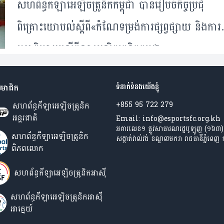
សហព័ន្ធ​កីឡា​អេឡិចត្រូនិក​កម្ពុជា បាន​រៀបចំ​កិច្ច​ប្រជុំ​
ពិគ្រោះ​យោបល់​ស្តីពី«កំណែទម្រង់​ការផ្សព្វផ្សាយ និង​ការ​
អត្ថាធិប្បាយ​លើ​កីឡា​អេឡិចត្រូនិកកម្ពុជា»
មាជិក
ទំនាក់ទំនងយើងខ្ញុំ
សហព័ន្ធកីឡាអេឡិចត្រូនិក
+855 95 722 279
អន្តរជាតិ
Email: info@esportsfc.org.kh
អគារលេខ១ ផ្លូវសាធារណរដ្ឋបូឡូញ (១៦៣)
សហព័ន្ធកីឡាអេឡិចត្រូនិក
សង្កាត់វាល់វង់ ខណ្ឌ៧មករា រាជធានីភ្នំពេញ ក
ពិភពលោក
សហព័ន្ធកីឡាអេឡិចត្រូនិកអាស៊ី
សហព័ន្ធ​កីឡា​​អេឡិចត្រូនិក​អាស៊ី​
អាគ្នេយ៍