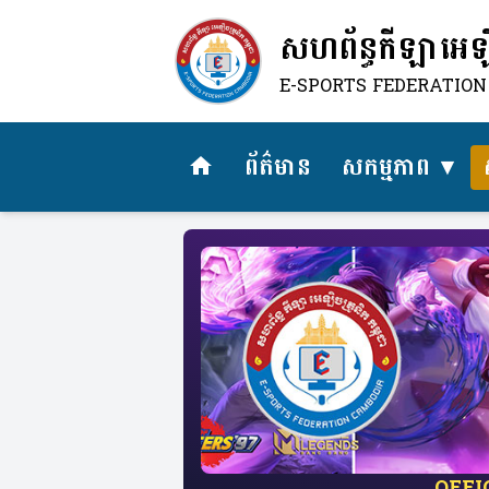
សហព័ន្ធកីឡាអេឡិច
E-SPORTS FEDERATIO
ព័ត៌មាន
សកម្មភាព
home
​OFF