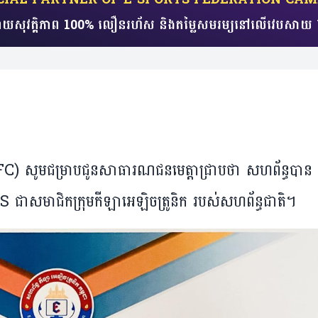
យសុវត្តិភាព 100% លឿនរហ័ស​ និងតម្លៃសមរម្យ​​នៅលើវេប
 (EFC) សូមជម្រាបជូនសាធារណជនមេត្តាជ្រាបថា សហព័ន្ធបាន
ជាសមាជិកក្រុមកីឡាអេឡិចត្រូនិក របស់សហព័ន្ធជាតិ។