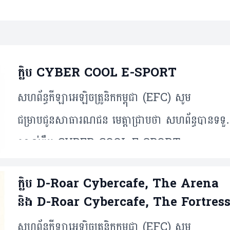
ក្លិប CYBER COOL E-SPORT
សហព័ន្ធកីឡាអេឡិចត្រូនិកកម្ពុជា (EFC) សូម
ជម្រាបជូនសាធារណជន មេត្តាជ្រាបថា សហព័ន្ធបានទទ
ស្គាល់ក្លឹប CYBER COOL E-SPORT
ក្លិប D-Roar Cybercafe, The Arena
និង D-Roar Cybercafe, The Fortres
សហព័ន្ធកីឡាអេឡិចត្រូនិកកម្ពុជា (EFC) សូម