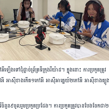
ទៅ​ជុំ​ផ្តាច់​ព្រ័ត្រ​ទី​ក្រុង​រីយ៉ាដ។ ក្នុង​នោះ​ ការ​ប្រកួត​ត្រូវ​
 អាស៊ី​ខាង​កើត​១​កៅអី អាស៊ីអាគ្នេយ៍​២​កៅអី អាស៊ី​ខាង​ត្បូង
រី​ចំនួន៩​ចូល​រួម​ប្រកួត​ប្រជែង​។ ការ​ប្រកួត​ត្រូវ​បាន​បែង​ចែក​ជា​២​