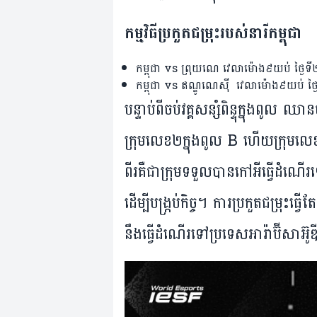
កម្មវិធី​ប្រកួតជម្រុះ​របស់​នារី​កម្ពុជា​
កម្ពុជា vs ព្រុយណេ វេលា​ម៉ោង៩​យប់ ថ្ងៃ​ទី
កម្ពុជា vs ឥណ្ឌូណេស៊ី វេលា​ម៉ោង៩​យប់ ថ្ងៃ​
បន្ទាប់​ពី​ចប់​វគ្គ​សន្សំពិន្ទុ​ក្នុង​ពូល ឈា
ក្រុម​លេខ២​ក្នុង​ពូល B ហើយ​ក្រុម​លេខ​
ពីរ​គឺ​ជា​​ក្រុម​ទទួល​បាន​កៅអី​​ធ្វើ​ដំណើរ​ទៅ​
ដើម្បី​បង្ក្រប់កិច្ច។ ​ការ​ប្រកួត​​ជម្រុ
នឹង​ធ្វើ​ដំណើរ​ទៅ​ប្រទេស​អារ៉ាប៊ីសាអ៊