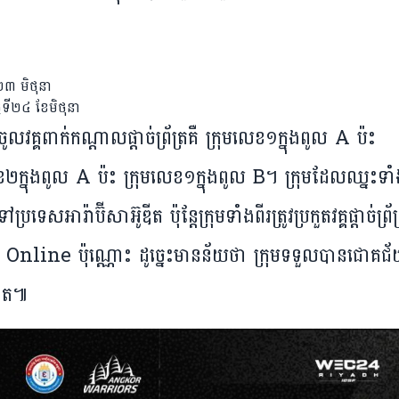
​២៣ មិថុនា
ទី​២៤ ខែ​មិថុនា
ន​ចូល​វគ្គ​ពាក់​កណ្តាល​ផ្តាច់​ព្រ័ត្រ​​គឺ​ ក្រុម​លេខ១​ក្នុង​ពូល A ប៉ះ
២​ក្នុង​ពូល A ប៉ះ ក្រុម​លេខ​១​ក្នុង​ពូល B។ ក្រុម​ដែល​ឈ្នះ​​ទាំ
ប្រទេស​អារ៉ាប៊ីសាអ៊ូឌីត ប៉ុន្តែ​ក្រុម​ទាំង​ពីរ​ត្រូវ​ប្រកួត​វគ្គផ្តាច់​ព្រ័ត្
ះ​​ធ្វើ​តែ Online ​ប៉ុណ្ណោះ​ ដូច្នេះ​មាន​ន័យ​ថា ក្រុម​ទទួល​បាន​ជោគជ័
ូឌីត៕