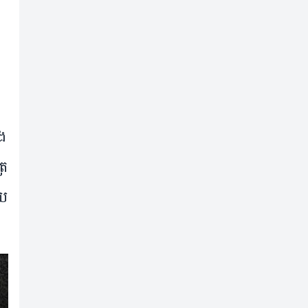
ង​
រ​
យ​