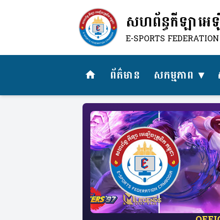
សហព័ន្ធកីឡាអេឡិច
E-SPORTS FEDERATIO
ព័ត៌មាន
សកម្មភាព
home
​OFF