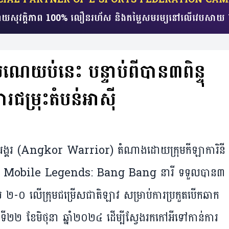
យសុវត្តិភាព 100% លឿនរហ័ស​ និងតម្លៃសមរម្យ​​នៅលើវេប
្រុយណេ​យប់​នេះ បន្ទាប់ពីបាន៣ពិន្ទុ
រ​ជម្រុះតំបន់អាស៊ី
ចម្បាំងអង្គរ (Angkor Warrior) តំណាងដោយក្រុម​កីឡាការិនី
 Mobile Legends: Bang Bang នារី ទទួល​បាន​​៣​
២-០ លើ​ក្រុម​ជម្រើស​ជាតិ​ឡាវ សម្រាប់​ការ​ប្រកួត​បើក​ឆាក​
ៃ​ទី​២២ ខែ​មិថុនា ឆ្នាំ​២០២៤ ​ដើម្បី​ស្វែង​រក​កៅអី​ទៅ​កាន់ការ