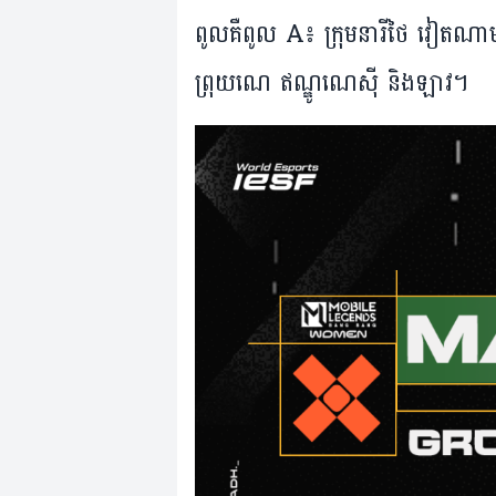
ពូល​គឺពូល A៖ ក្រុម​នារី​ថៃ វៀតណាម មី
ព្រុយណេ ឥណ្ឌូណេស៊ី និង​ឡាវ។