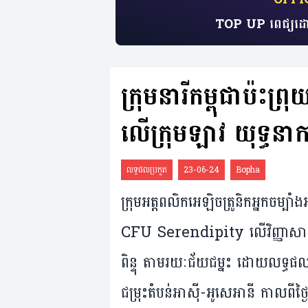
TOP UP ពេជ្យដោ
ក្រុមនារី​កម្ពុជា​ប៉ះ​ព
លើក្រុមឡាវ យុទ្ធនាកា
លទ្ធផលប្រកួត
23-06-24
Bopha
ក្រុម​អត្តពលិក​​អេឡិចត្រូនិក​អ្នក
CFU Serendipity លើ​វិញ្ញាសា
ពិន្ទុ តាម​រយៈ​ជ័យជម្នះ ដោយ​លទ្ធផល 
ជម្រុះ​តំបន់​អាស៊ី-អូសេអានី កាល​ពី​ថ្ង