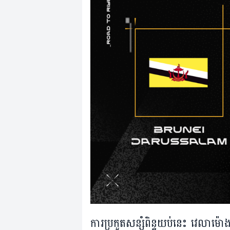
ការ​ប្រកួត​សន្សំពិន្ទុ​យប់​នេះ វេលា​ម៉ោង