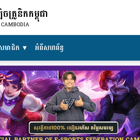
ត្រូនិកកម្ពុជា
N CAMBODIA
សមាជិក
អំពីសហព័ន្ធ​
ICIAL PARTNER OF E-SPORTS FEDERATION CA