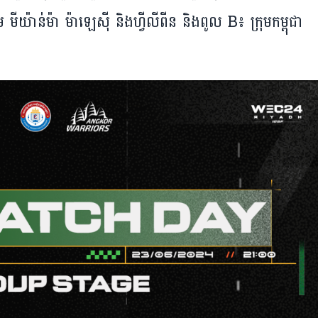
យ៉ាន់ម៉ា ម៉ាឡេស៊ី និង​ហ្វីលីពីន និង​ពូល B៖ ក្រុម​​កម្ពុជា