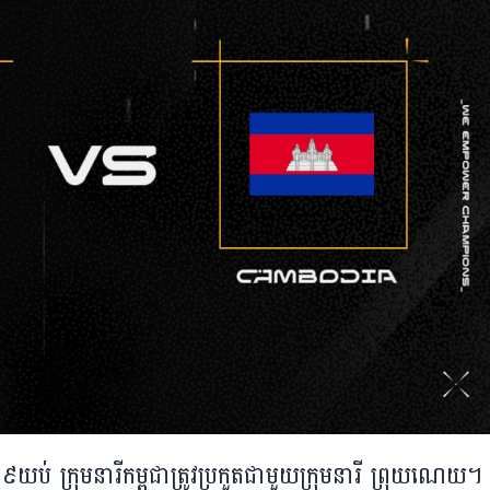
​៩​យប់ ក្រុម​នារី​កម្ពុជា​ត្រូវ​ប្រកួត​ជា​មួយ​ក្រុម​នារី ព្រុយណេយ។