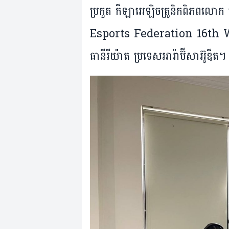
ប្រកួត កីឡាអេឡិចត្រូនិកពិភពល
Esports Federation 16th 
ធានីរីយ៉ាត ប្រទេសអារ៉ាប៊ីសាអ៊ូឌីត។