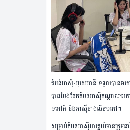
​តំបន់​អាស៊ី-អូសេអានី ទទួល​បាន៦​កៅអី​ឡើង​
បាន​បែង​ចែក​តំបន់​អាស៊ីកណ្តាល១​កៅអី
១​កៅអី និង​អាស៊ី​ខាងលិច១​កៅ។
សម្រាប់​តំបន់​អាស៊ី​អាគ្នេយ៍​មាន​ក្រុម​នា